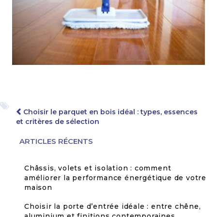
Navigation
Choisir le parquet en bois idéal : types, essences
de
et critères de sélection
l’article
ARTICLES RÉCENTS
Châssis, volets et isolation : comment
améliorer la performance énergétique de votre
maison
Choisir la porte d’entrée idéale : entre chêne,
aluminium et finitions contemporaines